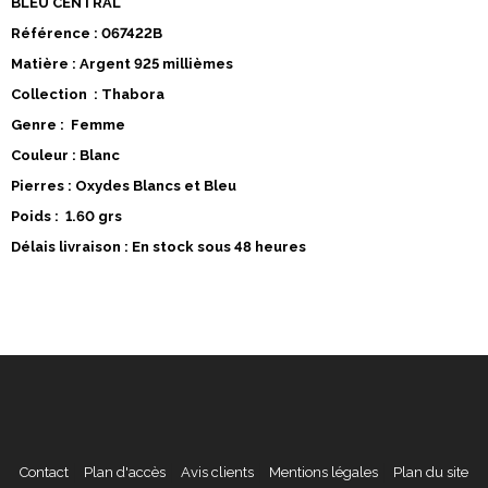
BLEU CENTRAL
Référence : 067422B
Matière : Argent 925 millièmes
Collection : Thabora
Genre : Femme
Couleur : Blanc
Pierres : Oxydes Blancs et Bleu
Poids : 1.60 grs
Délais livraison : En stock sous 48 heures
Contact
Plan d'accès
Avis clients
Mentions légales
Plan du site