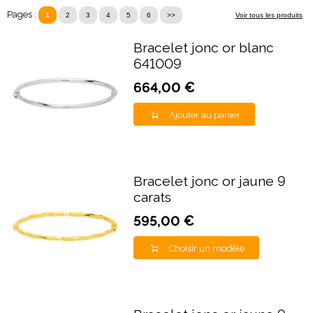
Pages :
1
2
3
4
5
6
>>
Voir tous les produits
Bracelet jonc or blanc
641009
664,00 €
Ajouter au panier
Bracelet jonc or jaune 9
carats
595,00 €
Choisir un modèle