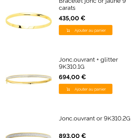
Bracelet jonc or jaune 9
carats
435,00 €
Ajouter au panier
Jonc.ouvrant + glitter
9K310.1G
694,00 €
Ajouter au panier
Jonc.ouvrant or 9K310.2G
893,00 €