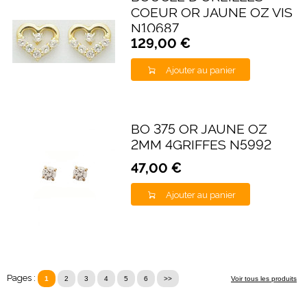
COEUR OR JAUNE OZ VIS
N10687
129,00 €
Ajouter au panier
BO 375 OR JAUNE OZ
2MM 4GRIFFES N5992
47,00 €
Ajouter au panier
Pages :
1
2
3
4
5
6
>>
Voir tous les produits