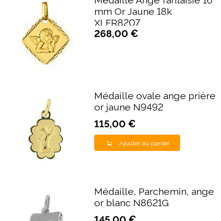
Médaille Ange fantaisie 16
mm Or Jaune 18k
XLFR8207
268,00 €
Médaille ovale ange prière
or jaune N9492
115,00 €
Ajouter au panier
Médaille, Parchemin, ange
or blanc N8621G
145,00 €