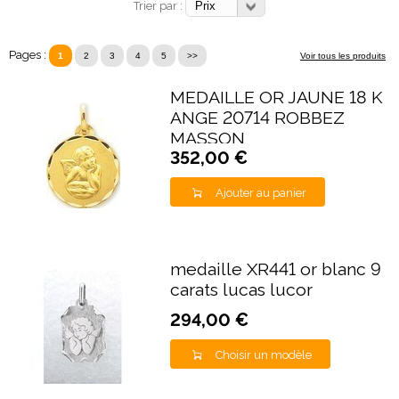
Trier par :
Pages :
1
2
3
4
5
>>
Voir tous les produits
MEDAILLE OR JAUNE 18 K
ANGE 20714 ROBBEZ
MASSON
352,00 €
Ajouter au panier
medaille XR441 or blanc 9
carats lucas lucor
294,00 €
Choisir un modèle