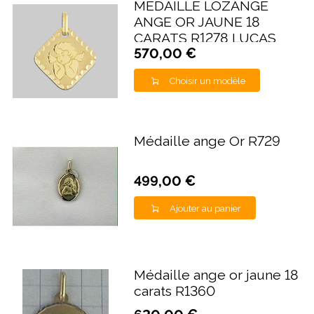
MÉDAILLE LOZANGE
ANGE OR JAUNE 18
CARATS R1278 LUCAS
570,00 €
LUCOR
Choisir un modèle
Médaille ange Or R729
499,00 €
Ajouter au panier
Médaille ange or jaune 18
carats R1360