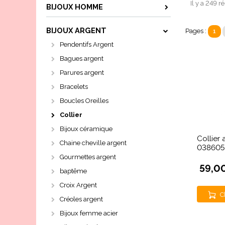
Il y a 249 r
BIJOUX HOMME
BIJOUX ARGENT
Pages :
1
Pendentifs Argent
Bagues argent
Parures argent
Bracelets
Boucles Oreilles
Collier
Bijoux céramique
Collier 
Chaine cheville argent
038605
Gourmettes argent
59,0
baptême
Croix Argent
C
Créoles argent
Bijoux femme acier