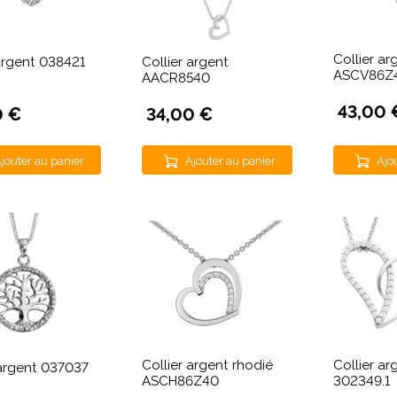
Collier ar
 argent 038421
Collier argent
ASCV86Z
AACR8540
43,00 
0 €
34,00 €
jouter au panier
Ajouter au panier
Ajo
Collier argent rhodié
Collier ar
 argent 037037
ASCH86Z40
302349.1