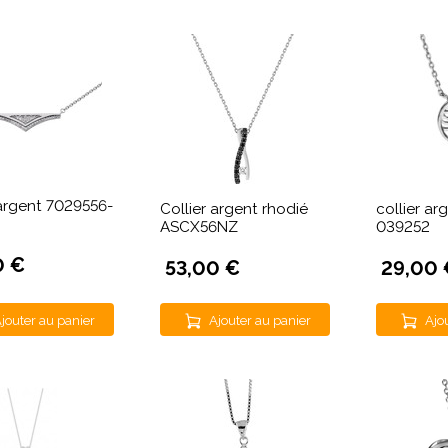
 argent 7029556-
Collier argent rhodié
collier ar
ASCX56NZ
039252
0 €
53,00 €
29,00 
jouter au panier
Ajouter au panier
Ajo