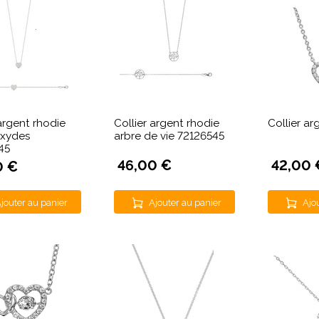
 argent rhodie
Collier argent rhodie
Collier a
oxydes
arbre de vie 72126545
45
46,00 €
42,00 
0 €
jouter au panier
Ajouter au panier
Ajo