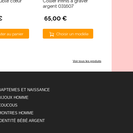
ouble cœur
Collier infinis à graver
argent 031607
€
65,00 €
uter au panier
Choisir un modèle
Voir tous les produits
BAPTEMES ET NAISSANCE
BIJOUX HOMME
COUCOUS
MONTRES HOMME
IDENTITÉ BÉBÉ ARGENT