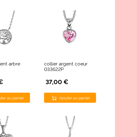
gent arbre
collier argent coeur
033622P
€
37,00 €
uter au panier
Ajouter au panier