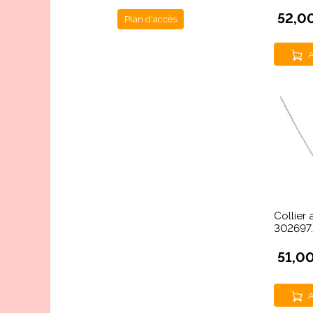
52,0
Plan d'accès
A
Collier
302697.
51,0
A