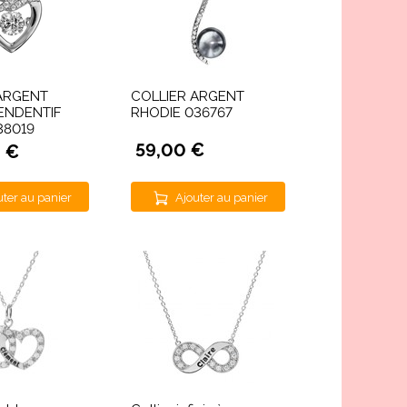
ARGENT
COLLIER ARGENT
ENDENTIF
RHODIE 036767
38019
59,00 €
 €
uter au panier
Ajouter au panier