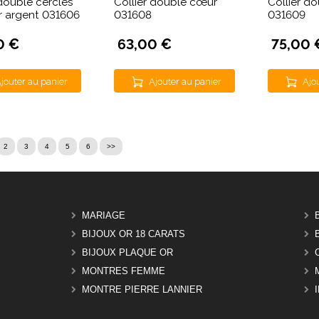
 double cercles
Collier double cœur
Collier d
r argent 031606
031608
031609
0 €
63,00 €
75,00 
jouter au panier
Ajouter au panier
Ajo
2
3
4
5
6
>>
MARIAGE
BIJOUX OR 18 CARATS
BIJOUX PLAQUE OR
MONTRES FEMME
MONTRE PIERRE LANNIER