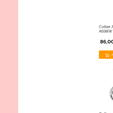
Collier 
A698W
86,0
A