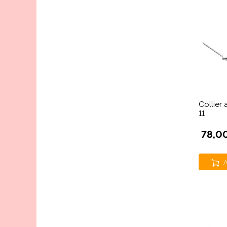
Collier
11
78,0
A