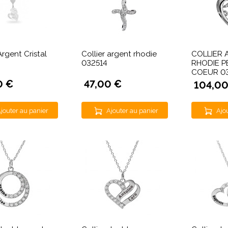
Argent Cristal
Collier argent rhodie
COLLIER 
032514
RHODIE P
COEUR 0
0 €
47,00 €
104,00
jouter au panier
Ajouter au panier
Ajo