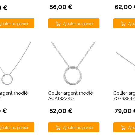
56,00 €
62,00 
0 €
jouter au panier
Ajouter au panier
Ajo
 argent rhodié
Collier argent rhodié
Collier ar
1
ACA132Z40
7029384-
0 €
52,00 €
79,00 
jouter au panier
Ajouter au panier
Ajo