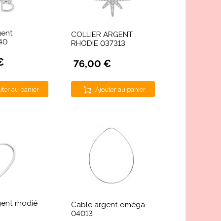
gent
COLLIER ARGENT
40
RHODIE 037313
€
76,00 €
uter au panier
Ajouter au panier
gent rhodié
Cable argent oméga
04013