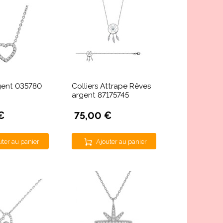
rgent 035780
Colliers Attrape Rêves
argent 87175745
€
75,00 €
uter au panier
Ajouter au panier