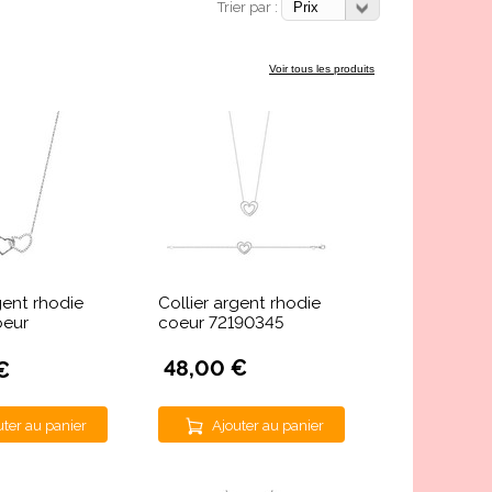
Trier par :
Voir tous les produits
gent rhodie
Collier argent rhodie
oeur
coeur 72190345
48,00 €
€
uter au panier
Ajouter au panier