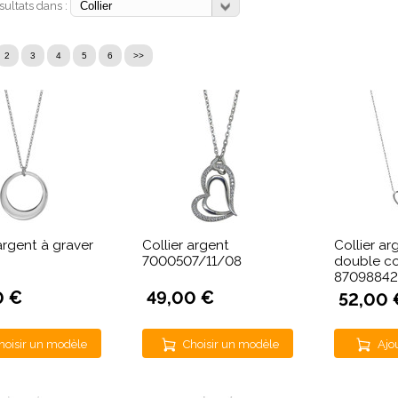
ésultats dans :
2
3
4
5
6
>>
argent à graver
Collier argent
Collier ar
7000507/11/08
double c
87098842
0 €
49,00 €
52,00 
hoisir un modèle
Choisir un modèle
Ajo