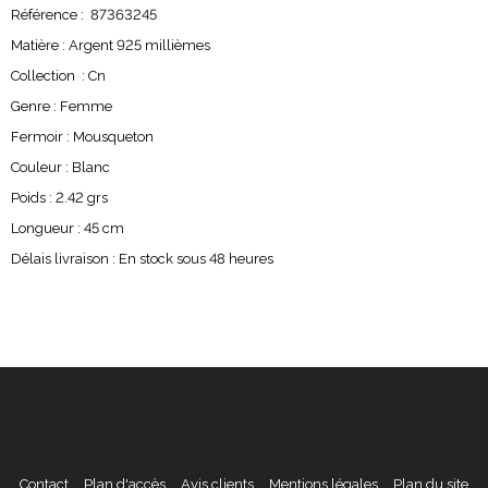
Référence : 87363245
Matière : Argent 925 millièmes
Collection : Cn
Genre : Femme
Fermoir : Mousqueton
Couleur : Blanc
Poids : 2.42 grs
Longueur : 45 cm
Délais livraison : En stock sous 48 heures
Contact
Plan d'accès
Avis clients
Mentions légales
Plan du site