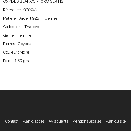
OXYDES BLANCS MICRO SERTIS
Référence : 07074N
Matière : Argent 925 millièmes
Collection : Thabora
Genre : Femme
Pierres : Oxydes
Couleur : Noire
Poids : 1.50 grs
Contact
Plan d'accès
Avis clients
Mentions légales
Plan du site