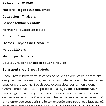
Référence : 017940
Matière : argent 925 millièmes
Collection : Thabora
Genre : femme & enfant
Fermoir : Poussettes Belge
Couleur : Blanc
Pierres : Oxydes de zirconium
Poids : 1.20 grs
Motif : petits pieds
Délais livraison : En stock sous 48 heures
Bo argent rhodié motif pieds
Découvrez ici notre vaste sélection de boucles d'oreilles d'une féminité
des plus charmante et conçues dans des matériaux de toute beauté. ces
boucles d'oreilles motif peids evec oxydes de zirconium en argent
925millièmes vous est proposée par la
Bijouterie Léchine Alain
.
Son design frais et élégant offre un saisissant contraste avec une touche
de classicisme. vous offre la possibilité d'en faire un superbe cadeau où
simplement de vous l'offrir elle son exposée dans notre boutique au où
nous vous recevons avec plaisir au
15 rue de la république 52600