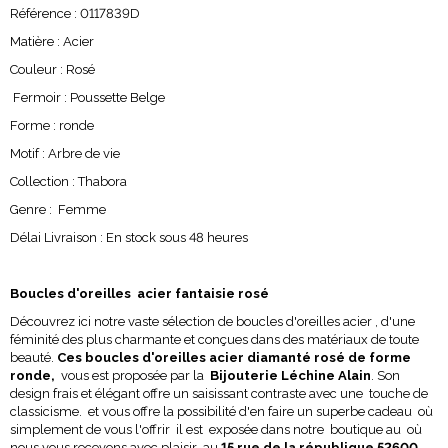
Référence : 0117839D
Matière : Acier
Couleur : Rosé
Fermoir : Poussette Belge
Forme : ronde
Motif : Arbre de vie
Collection : Thabora
Genre : Femme
Délai Livraison : En stock sous 48 heures
Boucles d'oreilles acier fantaisie rosé
Découvrez ici notre vaste sélection de boucles d'oreilles acier , d'une
féminité des plus charmante et conçues dans des matériaux de toute
beauté.
Ces boucles d'oreilles acier diamanté rosé de forme
ronde,
vous est proposée par la
Bijouterie Léchine Alain
. Son
design frais et élégant offre un saisissant contraste avec une touche de
classicisme. et vous offre la possibilité d'en faire un superbe cadeau où
simplement de vous l'offrir il est exposée dans notre boutique au où
nous vous recevons avec plaisir au
15 rue de la république 52600