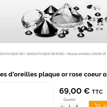
JOUX PLAQUE OR
>
BIJOUX PLAQUE OR ROSE
>
Boucles d'oreilles 133236.1R
es d'oreilles plaque or rose coeur 
69,00 €
TTC
Quantité
Aj