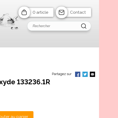
0 article
Contact
Partagez sur
oxyde 133236.1R
outer au panier