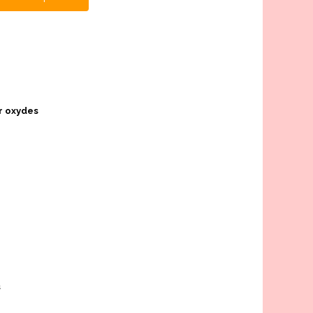
r oxydes
s