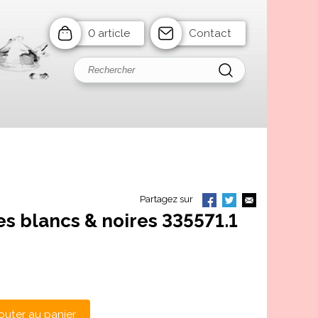
0 article
Contact
Partagez sur
s blancs & noires 335571.1
outer au panier