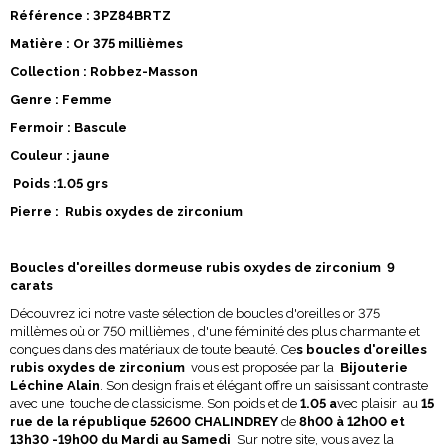
Référence : 3PZ84BRTZ
Matière : Or 375 millièmes
Collection : Robbez-Masson
Genre : Femme
Fermoir : Bascule
Couleur : jaune
Poids :1.05 grs
Pierre : Rubis oxydes de zirconium
Boucles d'oreilles dormeuse rubis oxydes de zirconium 9
carats
Découvrez ici notre vaste sélection de boucles d'oreilles or 375
millèmes où or 750 millièmes , d'une féminité des plus charmante et
conçues dans des matériaux de toute beauté. Ce
s boucles d'oreilles
rubis oxydes de zirconium
vous est proposée par la
Bijouterie
Léchine Alain
. Son design frais et élégant offre un saisissant contraste
avec une touche de classicisme. Son poids et de
1.05 a
vec plaisir au
15
rue de la république 52600 CHALINDREY
de
8h00 à 12h00 et
13h30 -19h00 du Mardi au Samedi
Sur notre site, vous avez la