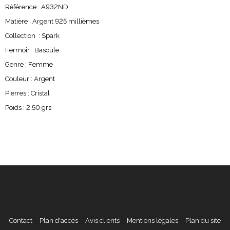
Référence : A932ND
Matière : Argent 925 millièmes
Collection : Spark
Fermoir : Bascule
Genre : Femme
Couleur : Argent
Pierres : Cristal
Poids : 2.50 grs
Contact
Plan d'accès
Avis clients
Mentions légales
Plan du site