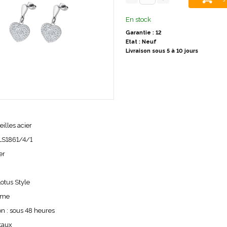
En stock
Garantie : 12
Etat : Neuf
Livraison sous 5 à 10 jours
eilles acier
 LS1861/4/1
er
Lotus Style
mme
on : sous 48 heures
staux