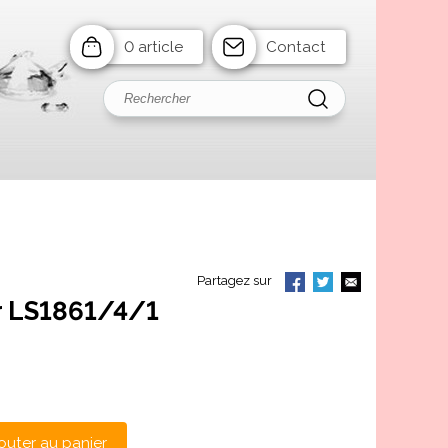
0 article
Contact
Partagez sur
ur LS1861/4/1
outer au panier