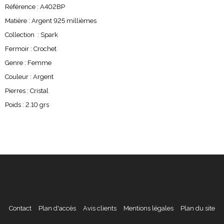
Référence : A402BP
Matière : Argent 925 millièmes
Collection : Spark
Fermoir : Crochet
Genre : Femme
Couleur : Argent
Pierres : Cristal
Poids : 2.10 grs
Contact
Plan d'accès
Avis clients
Mentions légales
Plan du site