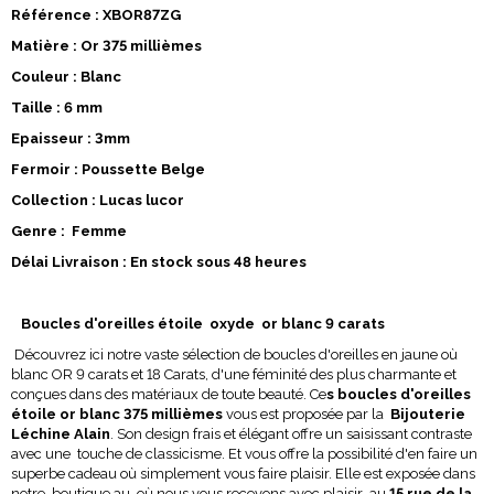
Référence : XBOR87ZG
Matière : Or 375 millièmes
Couleur : Blanc
Taille : 6 mm
Epaisseur : 3mm
Fermoir : Poussette Belge
Collection : Lucas lucor
Genre : Femme
Délai Livraison : En stock sous 48 heures
Boucles d'oreilles étoile oxyde or blanc 9 carats
Découvrez ici notre vaste sélection de boucles d'oreilles en jaune où
blanc OR 9 carats et 18 Carats, d'une féminité des plus charmante et
conçues dans des matériaux de toute beauté. Ce
s boucles d'oreilles
étoile or blanc 375 millièmes
vous est proposée par la
Bijouterie
Léchine Alain
. Son design frais et élégant offre un saisissant contraste
avec une touche de classicisme. Et vous offre la possibilité d'en faire un
superbe cadeau où simplement vous faire plaisir. Elle est exposée dans
notre boutique au où nous vous recevons avec plaisir au
15 rue de la