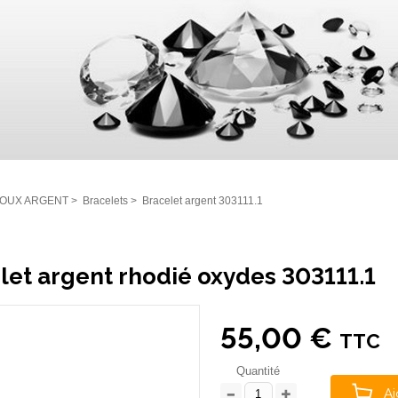
JOUX ARGENT
>
Bracelets
>
Bracelet argent 303111.1
let argent rhodié oxydes 303111.1
55,00 €
TTC
Quantité
Aj