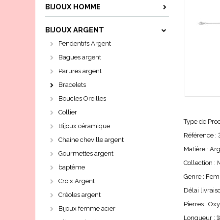
BIJOUX HOMME
BIJOUX ARGENT
Pendentifs Argent
Bagues argent
Parures argent
Bracelets
Boucles Oreilles
Collier
Type de Prod
Bijoux céramique
Référence : 
Chaine cheville argent
Matière : Ar
Gourmettes argent
Collection :
baptême
Genre : Fe
Croix Argent
Délai livrais
Créoles argent
Pierres : Ox
Bijoux femme acier
Longueur : 