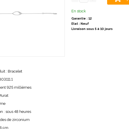
En stock
Garantie : 12
Etat : Neuf
Livraison sous 5 à 10 jours
uit : Bracelet
303111.1
gent 925 millièmes
 Murat
mme
on : sous 48 heures
ydes de zirconium
18 cm