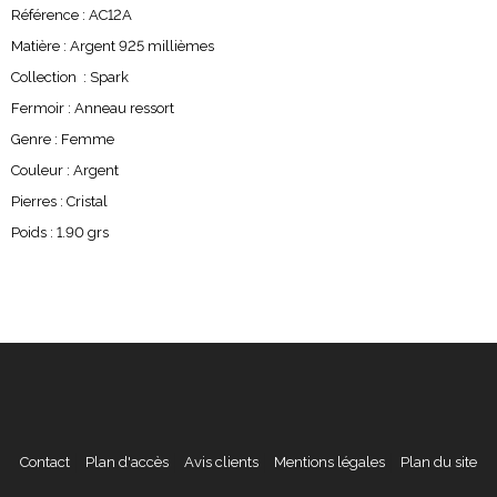
Référence : AC12A
Matière : Argent 925 millièmes
Collection : Spark
Fermoir : Anneau ressort
Genre : Femme
Couleur : Argent
Pierres : Cristal
Poids : 1.90 grs
Contact
Plan d'accès
Avis clients
Mentions légales
Plan du site