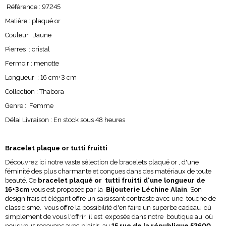
Référence : 97245
Matière : plaqué or
Couleur : Jaune
Pierres : cristal
Fermoir : menotte
Longueur : 16 cm+3 cm
Collection : Thabora
Genre : Femme
Délai Livraison : En stock sous 48 heures
Bracelet plaque or tutti fruitti
Découvrez ici notre vaste sélection de bracelets plaqué or , d'une
féminité des plus charmante et conçues dans des matériaux de toute
beauté. Ce
bracelet plaqué or tutti fruitti d'une longueur de
16+3cm
vous est proposée par la
Bijouterie Léchine Alain
. Son
design frais et élégant offre un saisissant contraste avec une touche de
classicisme.
vous offre la possibilité d'en faire un superbe cadeau où
simplement de vous l'offrir il est exposée dans notre boutique au où
nous vous recevons avec plaisir au
15 rue de la république 52600