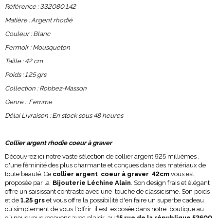
Référence : 332080.1.42
Matière : Argent rhodié
Couleur : Blanc
Fermoir : Mousqueton
Taille : 42 cm
Poids : 1.25 grs
Collection : Robbez-Masson
Genre : Femme
Délai Livraison : En stock sous 48 heures
Collier argent rhodie coeur à graver
Découvrez ici notre vaste sélection de collier argent 925 millièmes ,
d'une féminité des plus charmante et conçues dans des matériaux de
toute beauté. Ce
collier argent coeur à graver 42cm
vous est
proposée par la
Bijouterie Léchine Alain
. Son design frais et élégant
offre un saisissant contraste avec une touche de classicisme. Son poids
et de
1.25 grs
et vous offre la possibilité d'en faire un superbe cadeau
où simplement de vous l'offrir il est exposée dans notre boutique au
où nous vous recevons avec plaisir au
15 rue de la république 52600