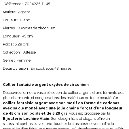
Référence : 7024225-11-45
Matière : Argent
Couleur : Blanc
Pierres : Oxydes de zirconium
Longueur : 45 cm
Poids : 5.29 grs
Collection : Altesse
Genre : Femme
Délai Livraison : En stock sous 48 heures
Collier fantaisie argent oxydes de zirconium
Découvrez ici notre vaste sélection de collier argent, d'une féminité des
plus charmante et conçues dans des matériaux de toute beauté. C
e
collier fantaisie argent avec son motif en forme de cadenas
avec sa cle monté avec une jolie chaine forçat d'une longueur
de 45 cm son poids et de 5.29 grs
vous est proposée par la
Bijouterie Léchine Alain
. Son design frais et élégant offre un
saisissant contraste avec une touche de classicisme. vous offre la
possibilité d'en faire un superbe cadeau où simplement de vous l'offrir