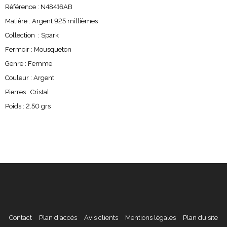
Référence : N48416AB
Matière : Argent 925 millièmes
Collection : Spark
Fermoir : Mousqueton
Genre : Femme
Couleur : Argent
Pierres : Cristal
Poids : 2.50 grs
Contact
Plan d'accès
Avis clients
Mentions légales
Plan du site