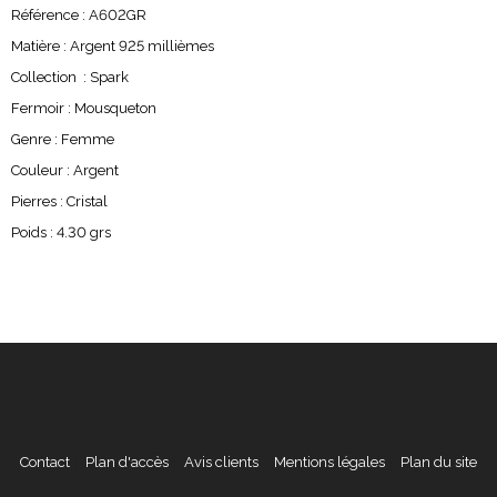
Référence : A602GR
Matière : Argent 925 millièmes
Collection : Spark
Fermoir : Mousqueton
Genre : Femme
Couleur : Argent
Pierres : Cristal
Poids : 4.30 grs
Contact
Plan d'accès
Avis clients
Mentions légales
Plan du site