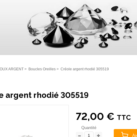
JOUX ARGENT
>
Boucles Oreilles
>
Créole argent rhodié 305519
e argent rhodié 305519
72,00 €
TTC
Quantité
Aj