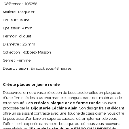
Référence : 105258
Matière : Plaque or
Couleur : Jaune
Epaisseur : 4 mm
Fermoir : cliquet
Diamètre : 25 mm
Collection : Robbez- Masson
Genre : Femme
Délai Livraison : En stock sous 48 heures
Créole plaque or jaune ronde
Découvrez ici notre vaste sélection de boucles d'oreilles en plaqué or,
d'une féminité des plus charmante et conçues dans des matériaux de
toute beauté. C
es créoles plaque or de forme ronde
vous est
proposée par la
Bijouterie Léchine Alain
. Son design frais et élégant
offre un saisissant contraste avec une touche de classicisme. vous offre
la possibilité d'en faire un superbe cadeau où simplement de vous
l'offrir il est exposée dans notre boutique au où nous vous recevons
avec plaisir au
15 rue de la république 52600 CHALINDREY
de