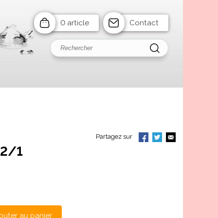
0 article
Contact
Partagez sur
/2/1
outer au panier