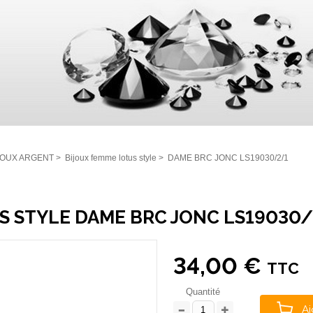
JOUX ARGENT
>
Bijoux femme lotus style
>
DAME BRC JONC LS19030/2/1
S STYLE DAME BRC JONC LS19030
34,00 €
TTC
Quantité
Aj