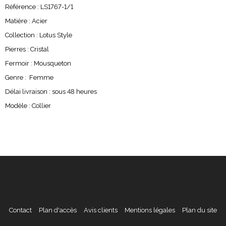
Référence : LS1767-1/1
Matière : Acier
Collection : Lotus Style
Pierres : Cristal
Fermoir : Mousqueton
Genre : Femme
Délai livraison : sous 48 heures
Modèle : Collier
Contact
Plan d'accès
Avis clients
Mentions légales
Plan du site