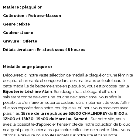
Matière : plaqué or
Collection : Robbez-Masson
Genre : Mixte
Couleur :Jaune
Gravure : Offerte
Délais livraison : En stock sous 48 heures
Médaille ange plaque or
Découvrez ici notre vaste sélection de medaille plaqué or d'une féminité
des plus charmante et conçues dans des matériaux de toute beauté.
cette médaille de bapteme ange en plaqué or, vous est proposé par la
Bijouterie Léchine Alain
. Son design frais et élégant offre un
saisissant contraste avec une touche de classicisme. vous offre la
possibilité d'en faire un superbe cadeau où simplement de vous l'offrir
elle son exposée dans notre boutique au où nous vous recevons avec
plaisir au
15 rue de la république 52600 CHALINDREY
de
8h00 à
12h00 et 13h30 -19h00 du Mardi au Samedi
Sur notre site, vous
avez la possibilité d'apprécier l'ensemble de notre collection de bijoux
or,argent.plaqué, acier ainsi que notre collection de montre. Nous vous
offrons la gravure pour toutes achats sur notre site et dans notre