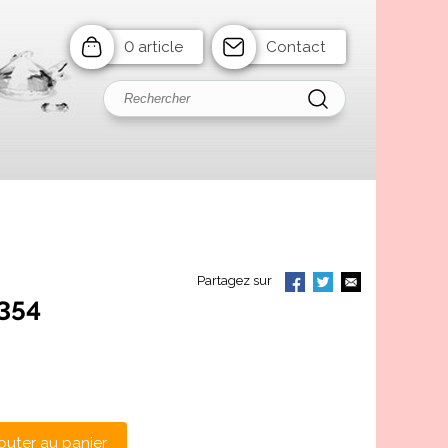
0 article
Contact
Partagez sur
6354
outer au panier