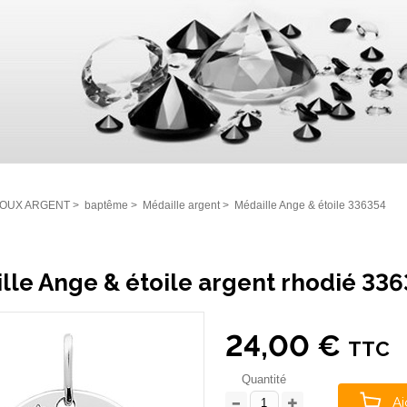
JOUX ARGENT
>
baptême
>
Médaille argent
>
Médaille Ange & étoile 336354
lle Ange & étoile argent rhodié 33
24,00 €
TTC
Quantité
Aj