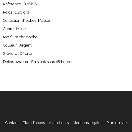
Référence : 336196
Poids : 1.20 grs
Collection :Robbez-Masson
Genre : Mixte
Motif :
st christophe
Couleur : Argent
Gravure : Offerte
Délais livraison :En stock sous 48 heures
Contact
Plan d'accès
Avis clients
Mentions légales
Plan du site