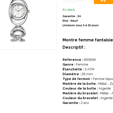
En stock
Garantie : 24
Etat : Neuf
Livraison sous 5 à 10 jours
Montre femme fantaisi
Descriptif :
Référence :
693694
Genre :
Femme
Étanchéité :
3 ATM
Diamètre :
26 mm
Type de fermoir :
Fermoir bijou
Matière de la boîte :
Métal - 
Couleur de la boîte :
Argenté
Matière du bracelet :
Métal - 
Couleur du bracelet :
Argenté
Garantie :
2 ans