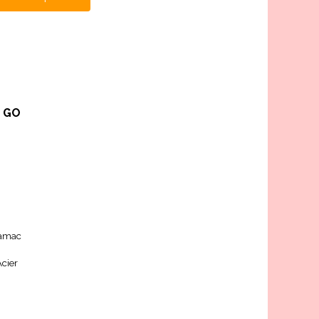
e GO
Zamac
Acier