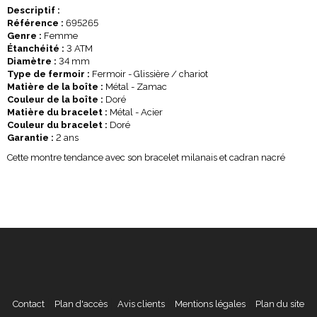
Descriptif :
Référence :
695265
Genre :
Femme
Étanchéité :
3 ATM
Diamètre :
34 mm
Type de fermoir :
Fermoir - Glissière / chariot
Matière de la boîte :
Métal - Zamac
Couleur de la boîte :
Doré
Matière du bracelet :
Métal - Acier
Couleur du bracelet :
Doré
Garantie :
2 ans
Cette montre tendance avec son bracelet milanais et cadran nacré
Contact
Plan d'accès
Avis clients
Mentions légales
Plan du site