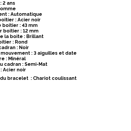
: 2 ans
 Homme
nt : Automatique
oîtier : Acier noir
 boitier : 43 mm
r boitier : 12 mm
e la boite : Brillant
itier : Rond
cadran : Noir
 mouvement : 3 aiguilles et date
e : Minéral
du cadran : Semi-Mat
: Acier noir
du bracelet : Chariot coulissant